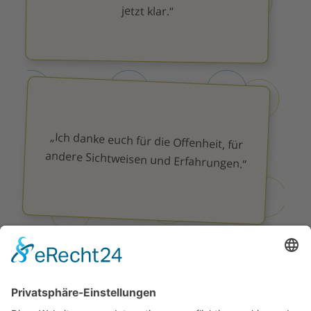
jetzt klar.“
„Ich danke euch für die Offenheit, für
andere Sichtweisen und Erfahrungen.“
„Es war eine wundervolle und sehr