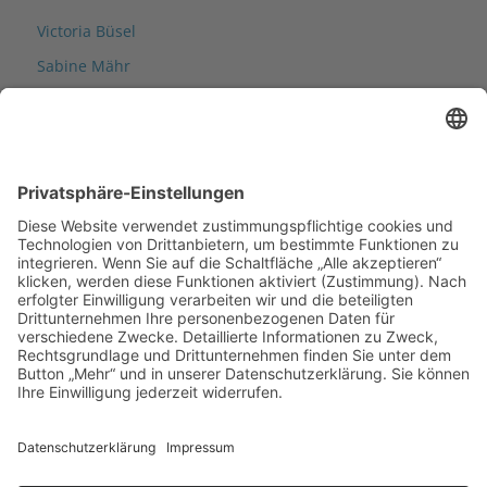
Victoria Büsel
Sabine Mähr
Jana Mennig
Lisa Nardin
Anja Rath
Indira Schmid
Mark Wirth
Daniel Franz Žamut
Fallsupervision
Birgit Mangold
.synergie Jugendhilfe GmbH
Brandgasse 9 . 6900 Bregenz
sg@synergie.li