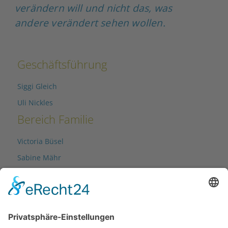
verändern will und nicht das, was
andere verändert sehen wollen.
Geschäftsführung
Siggi Gleich
Uli Nickles
Bereich Familie
Victoria Büsel
Sabine Mähr
Jana Mennig
Lisa Nardin
Anja Rath
Indira Schmid